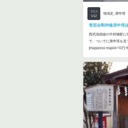
2014
地域史
,
庚申塔
1/12
青面金剛神像庚申塔(練
西武池袋線の中村橋駅に
で、ついでに庚申塔を見
[mappress mapid="