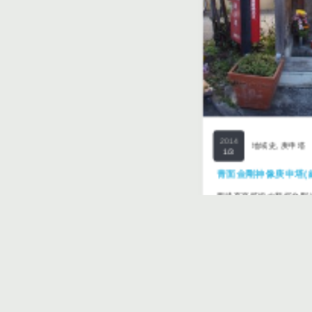
2014
地域史
,
庚申塔
1/3
青面金剛神像庚申塔(練
西武有楽町線の新桜台駅
駅との間にある江古田ゆ
店街の真ん中に青面金剛
で見てきました…