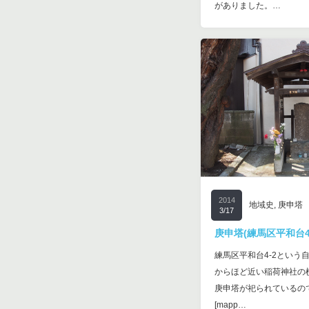
がありました。…
2014
地域史
,
庚申塔
3/17
庚申塔(練馬区平和台4-
練馬区平和台4-2という
からほど近い稲荷神社の
庚申塔が祀られているの
[mapp…