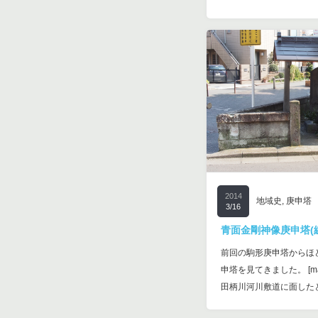
2014
地域史
,
庚申塔
3/16
青面金剛神像庚申塔(練
前回の駒形庚申塔からほ
申塔を見てきました。 [mappr
田柄川河川敷道に面した