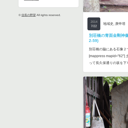
©
信長の野望
All rights reserved.
2014
地域史
,
庚申塔
7/22
別荘橋の青面金剛神像
2-59)
別荘橋の脇にある石像２
[mappress mapid="
って長久保通りの坂を下