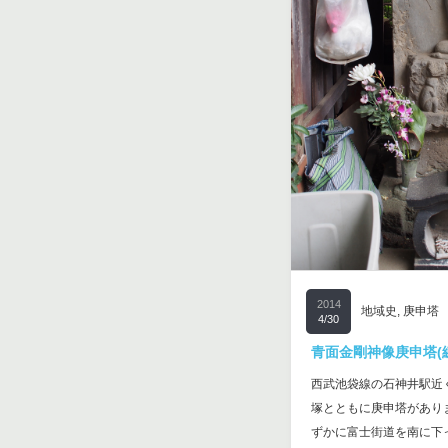
2014
地域史
,
庚申塔
4/30
青面金剛神像庚申塔(練
西武池袋線の石神井駅近
塚とともに庚申塔があり
ずかに富士街道を南に下