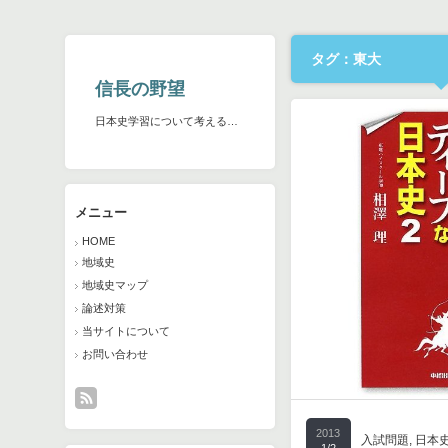
タグ：東大
信長の野望
日本史学習について考える…
メニュー
HOME
地域史
地域史マップ
論述対策
当サイトについて
お問い合わせ
2013
入試問題
,
日本