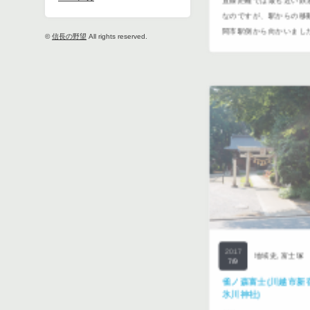
直線距離では最も近い鉄
mapid="158"] この
なのですが、駅からの移
©
信長の野望
All rights reserved.
間市駅側から向かいました。 [
2017
地域史
,
富士塚
7/9
雀ノ森富士(川越市新宿町
氷川神社)