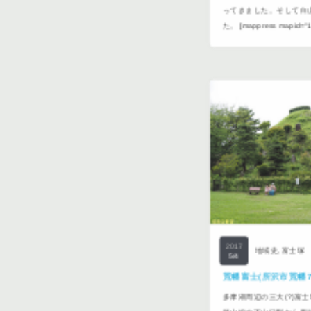
今年も文京区白山神社の
ってきました。そして白
た。 [mappress mapid="1
2017
地域史
,
富士塚
5/4
荒幡富士(所沢市荒幡7
多摩湖周辺の三大(?)富