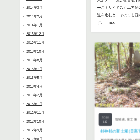
東京メトロ及び都営地下
ーストサイドスクエア側
2014年3月
道を進むと、そのまま西
2014年2月
す。 [map…
2014年1月
2013年12月
2013年11月
2013年10月
2013年8月
2013年7月
2013年5月
2013年4月
2013年2月
2017
地域史
,
富士塚
2013年1月
3/15
2012年11月
平井の富士塚(江戸川区平
2018
神社)
地域史
,
富士塚
2012年10月
1/8
2012年9月
総武緩行線の平井駅から
剣神社の富士塚(日高市
に平井諏訪神社があります。 
2012年8月