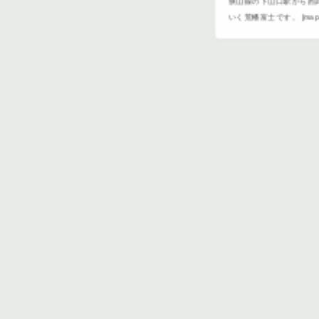
狭山線の下山口駅から西
いく荒幡富士です。 [mappr