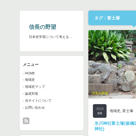
タグ：富士塚
信長の野望
日本史学習について考える…
メニュー
HOME
地域史
地域史マップ
論述対策
当サイトについて
お問い合わせ
2019
2017
地域史
地域史
,
,
富士塚
富士塚
9/8
5/3
氷川神社富士塚(板橋区
谷津仙元富士(武蔵村山
神社)
狭山富士から多摩湖の南