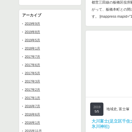
都営三田線の板橋区役所
た。 [mappress mapid
がって、板橋本町との間
ど歩きます。 …
アーカイブ
す。 [mappress mapid="
2019年9月
2019年8月
2019年5月
2018年1月
2017年7月
2017年6月
2017年5月
2017年3月
2017年2月
2017年1月
2017
地域史
,
富士塚
2016年7月
3/20
2019
地域史
,
富士塚
5/5
2016年6月
猫実の富士塚(浦安市猫実
大川富士(足立区千住大
社)
2016年1月
氷川神社)
浦安駅と新浦安駅の間に
2015年11月