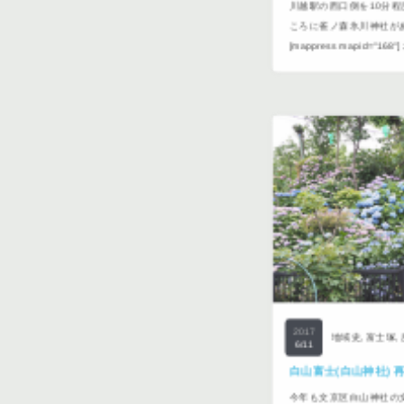
川越駅の西口側を10分
ころに雀ノ森氷川神社が
[mappress mapid="16
2017
地域史
,
富士塚
,
6/11
白山富士(白山神社) 