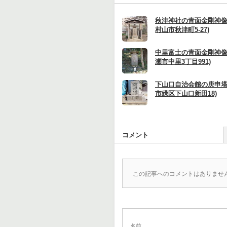
秋津神社の青面金剛神像
村山市秋津町5-27)
中里富士の青面金剛神像
瀬市中里3丁目991)
下山口自治会館の庚申塔
市緑区下山口新田18)
コメント
この記事へのコメントはありませ
名前