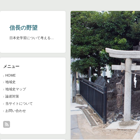
信長の野望
日本史学習について考える…
メニュー
HOME
地域史
地域史マップ
論述対策
当サイトについて
お問い合わせ