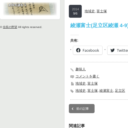
2014
地域史
,
富士塚
9/6
綾瀬富士(足立区綾瀬 4-9
©
信長の野望
All rights reserved.
共有:
Facebook
Twitte
趣味人
コメントを書く
地域史
,
富士塚
地域史
,
富士塚
,
綾瀬富士
,
足立区
前の記事
関連記事