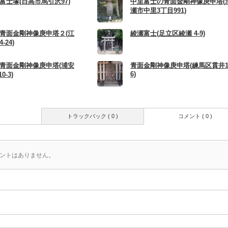
富士塚(日高市馬引沢97)
中里富士の青面金剛神像庚申塔(
瀬市中里3丁目991)
青面金剛神像庚申塔２(江
綾瀬富士(足立区綾瀬 4-9)
-24)
青面金剛神像庚申塔(浦安
青面金剛神像庚申塔(練馬区貫井1
6)
0-3)
トラックバック ( 0 )
コメント ( 0 )
ントはありません。