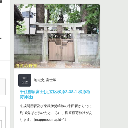
清
-
2019
地域史
,
富士塚
8/12
千住柳原富士(足立区柳原2-38-1 柳原稲
荷神社)
京成関屋駅及び東武伊勢崎線の牛田駅から北に
約10分ほど歩いたところに、柳原稲荷神社があ
ります。 [mappress mapid="1…