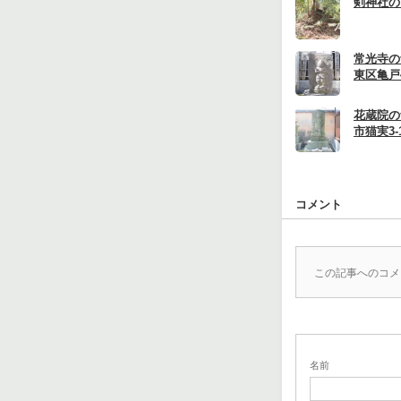
剣神社の
常光寺の
東区亀戸4
花蔵院の
市猫実3-1
コメント
この記事へのコメ
名前