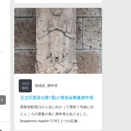
2019
地域史
,
庚申塔
8/21
足立区栗原3(環7通)の青面金剛像庚申塔
西新井駅西口から北に向かって環状７号線に出
たところの屋敷の角に庚申塔がありました。
[mappress mapid="176"] ２つの石像…