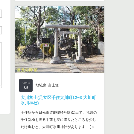
2019
地域史
,
富士塚
5/5
大川富士(足立区千住大川町12−3 大川町
氷川神社)
千住駅から日光街道(国道4号線)に出て、荒川の
千住新橋を渡る手前を左に降りたところを少し
だけ進むと、大川町氷川神社があります。 [m…