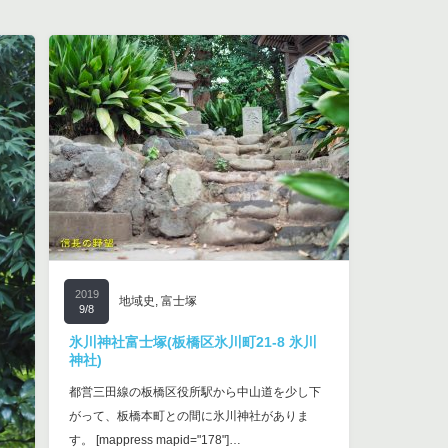
2019
地域史
,
富士塚
9/8
氷川神社富士塚(板橋区氷川町21-8 氷川
神社)
都営三田線の板橋区役所駅から中山道を少し下
がって、板橋本町との間に氷川神社がありま
す。 [mappress mapid="178"]…