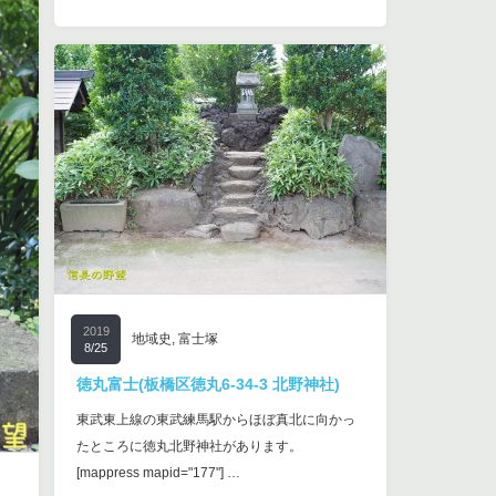
2019
地域史
,
富士塚
8/25
徳丸富士(板橋区徳丸6-34-3 北野神社)
東武東上線の東武練馬駅からほぼ真北に向かっ
たところに徳丸北野神社があります。
[mappress mapid="177"] …