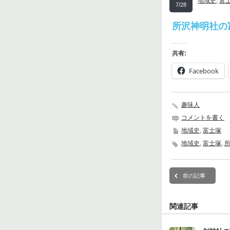
地域史
,
富
7/28
所沢神明社の富
共有:
Facebook
趣味人
コメントを書く
地域史
,
富士塚
地域史
,
富士塚
,
前の記事
関連記事