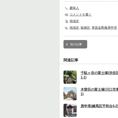
趣味人
コメントを書く
地域史
地域史
,
板橋区
,
青面金剛像庚申塔
前の記事
関連記事
千駄ヶ谷の富士塚(渋谷
1-1)
木曽呂の富士塚(川口市東
1)
庚申塔(練馬区平和台4-2