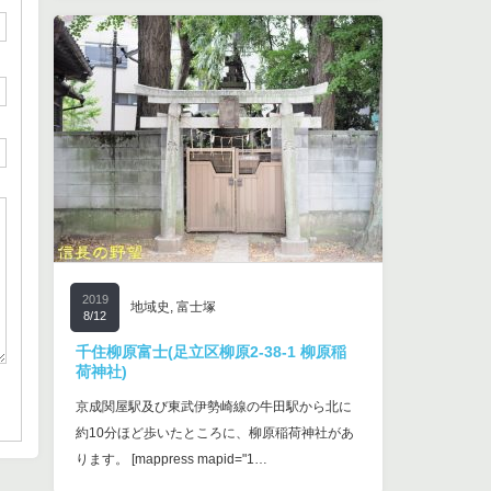
2019
地域史
,
富士塚
8/12
千住柳原富士(足立区柳原2-38-1 柳原稲
荷神社)
京成関屋駅及び東武伊勢崎線の牛田駅から北に
約10分ほど歩いたところに、柳原稲荷神社があ
ります。 [mappress mapid="1…