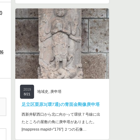
)
36
2019
地域史
,
庚申塔
8/21
足立区栗原3(環7通)の青面金剛像庚申塔
西新井駅西口から北に向かって環状７号線に出
たところの屋敷の角に庚申塔がありました。
[mappress mapid="176"] ２つの石像…