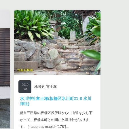
2019
地域史
,
富士塚
9/8
氷川神社富士塚(板橋区氷川町21-8 氷川
神社)
都営三田線の板橋区役所駅から中山道を少し下
がって、板橋本町との間に氷川神社がありま
す。 [mappress mapid="178"]…