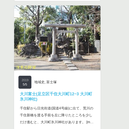
2019
地域史
,
富士塚
5/5
大川富士(足立区千住大川町12−3 大川町
氷川神社)
千住駅から日光街道(国道4号線)に出て、荒川の
千住新橋を渡る手前を左に降りたところを少し
だけ進むと、大川町氷川神社があります。 [m…