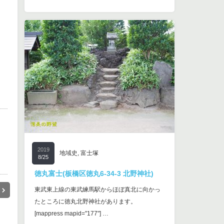
2019
地域史
,
富士塚
8/25
徳丸富士(板橋区徳丸6-34-3 北野神社)
東武東上線の東武練馬駅からほぼ真北に向かっ
たところに徳丸北野神社があります。
[mappress mapid="177"] …