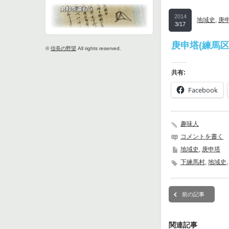
2014
地域史
,
庚
3/17
庚申塔(練馬区
©
信長の野望
All rights reserved.
共有:
Facebook
趣味人
コメントを書く
地域史
,
庚申塔
下練馬村
,
地域史
前の記事
関連記事