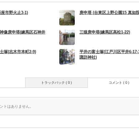
座市野火止3-1)
庚申塔 (台東区上野公園15 真如院
神像庚申塔(練馬区石神井
三猿庚申塔(練馬区高松1-22)
塚(志木市本町2-9)
平井の富士塚(江戸川区平井6-17-
諏訪神社)
トラックバック ( 0 )
コメント ( 0 )
ントはありません。