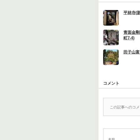
平林寺(新
青面金剛
町7-4)
田子山富士
コメント
この記事へのコメ
名前